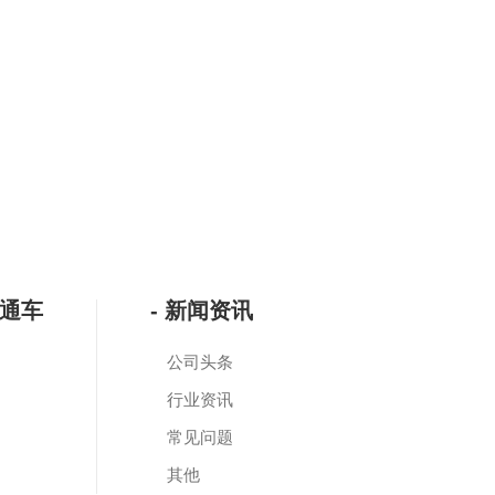
西烩炸鸡
美好肉酱奶盖饭
卤肉
直通车
- 新闻资讯
公司头条
行业资讯
常见问题
其他