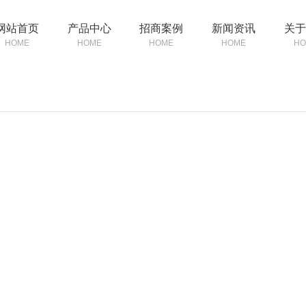
网站首页
产品中心
招商案例
新闻资讯
关于
HOME
HOME
HOME
HOME
HO