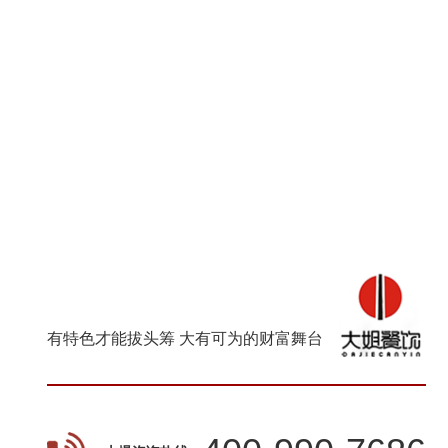
奶盖饭
有特色才能拔头筹 大有可为的财富舞台