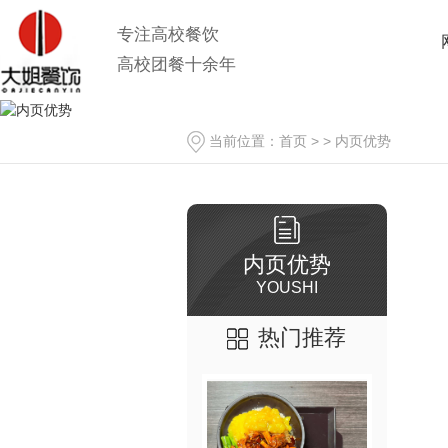
专注高校餐饮
高校团餐十余年
当前位置：
首页
> >
内页优势
内页优势
YOUSHI
热门推荐